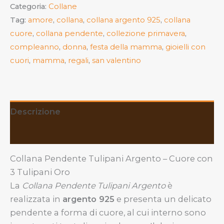
Categoria:
Collane
925
Tag:
amore
,
collana
,
collana argento 925
,
collana
quantità
cuore
,
collana pendente
,
collezione primavera
,
compleanno
,
donna
,
festa della mamma
,
gioielli con
cuori
,
mamma
,
regali
,
san valentino
Descrizione
Recensioni (0)
Collana Pendente Tulipani Argento – Cuore con
3 Tulipani Oro
La
Collana Pendente Tulipani Argento
è
realizzata in
argento 925
e presenta un delicato
pendente a forma di cuore, al cui interno sono