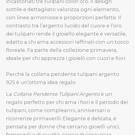
incastonati tre tulipani color oro. Il design
sottile e dettagliato valorizza ogni elemento,
con linee armoniose e proporzioni perfette. Il
contrasto tra l’argento lucido del cuore e l’oro
dei tulipani rende il gioiello elegante e versatile,
adatto a chi ama accessori raffinati con un tocco
floreale. Fa parte della collezione primavera,
ideale per chi apprezza i gioielli con cuori e fiori.
Perchè la collana pendente tulipani argento
925 è un’ottima idea regalo
La
Collana Pendente Tulipani Argento
è un
regalo perfetto per chi ama i fiori e il periodo dei
tulipani, come compleanni, anniversari o
ricorrenze primaverili. Elegante e delicata, è
pensata per donne che cercano gioielli unici,
femminili e di qualità, capaci di coniugare