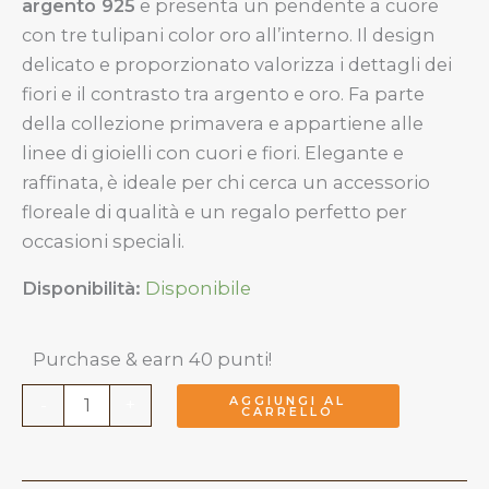
argento 925
e presenta un pendente a cuore
con tre tulipani color oro all’interno. Il design
delicato e proporzionato valorizza i dettagli dei
fiori e il contrasto tra argento e oro. Fa parte
della collezione primavera e appartiene alle
linee di gioielli con cuori e fiori. Elegante e
raffinata, è ideale per chi cerca un accessorio
floreale di qualità e un regalo perfetto per
occasioni speciali.
Disponibilità:
Disponibile
Purchase & earn 40 punti!
Collana
AGGIUNGI AL
-
+
CARRELLO
pendente
Tulipani
Argento