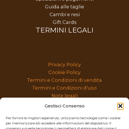
t
Guida alle taglie
i
Cambi e resi
Gift Cards
TERMINI LEGALI
TERMINI LEGALI
Privacy Policy
Cookie Policy
Termini e Condizioni di vendita
Termini e Condizioni d’uso
Note legali
categorie prodotti
Gestisci Consenso
Per fornire le migliori esperienze, utilizziamo tecnologie come i cookie
per memorizzare e/o accedere alle informazioni del dispositivo. Il
Seleziona
consenso a queste tecnologie ci permetterà di elaborare dati come il