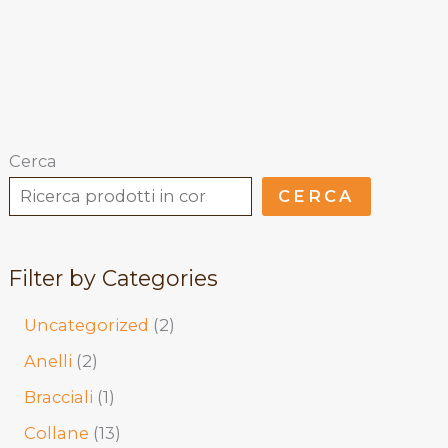
Cerca
CERCA
Filter by Categories
2
Uncategorized
2
p
2
Anelli
2
r
p
1
Bracciali
1
o
r
p
1
Collane
13