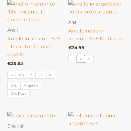
Anelli
Anelli
Anello nodo in
Anello in argento 925
argento 925 Kindness
– Incanto | Confine
€
34,99
Jewels
5
6
7
€
29,95
6
6,5
7
7,5
8
Oro
Argento
Oro Rosa
Bracciali