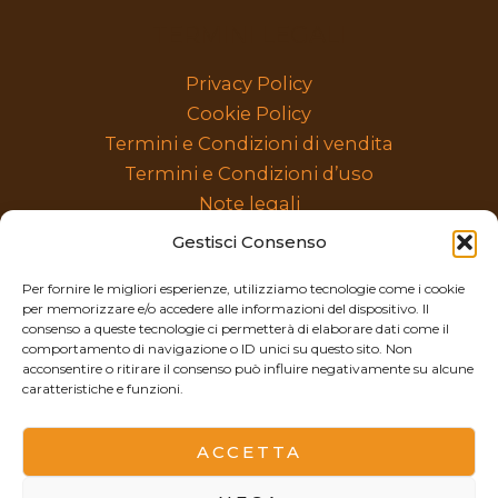
TERMINI LEGALI
Privacy Policy
Cookie Policy
Termini e Condizioni di vendita
Termini e Condizioni d’uso
Note legali
categorie prodotti
Gestisci Consenso
Per fornire le migliori esperienze, utilizziamo tecnologie come i cookie
per memorizzare e/o accedere alle informazioni del dispositivo. Il
Seleziona
consenso a queste tecnologie ci permetterà di elaborare dati come il
una
comportamento di navigazione o ID unici su questo sito. Non
acconsentire o ritirare il consenso può influire negativamente su alcune
categoria
caratteristiche e funzioni.
ACCETTA
© 2026 Confine Jewels – Alessia Corrao – P.IVA
13081620018