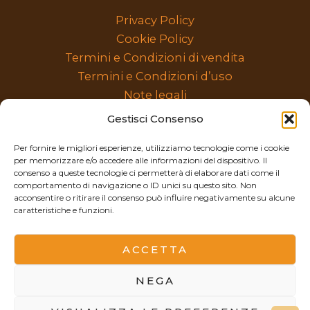
Privacy Policy
Cookie Policy
Termini e Condizioni di vendita
Termini e Condizioni d’uso
Note legali
categorie prodotti
Gestisci Consenso
Per fornire le migliori esperienze, utilizziamo tecnologie come i cookie
per memorizzare e/o accedere alle informazioni del dispositivo. Il
Seleziona
consenso a queste tecnologie ci permetterà di elaborare dati come il
una
comportamento di navigazione o ID unici su questo sito. Non
acconsentire o ritirare il consenso può influire negativamente su alcune
categoria
caratteristiche e funzioni.
ACCETTA
© 2026 Confine Jewels – Alessia Corrao – P.IVA
13081620018
NEGA
Tutti i diritti riservati