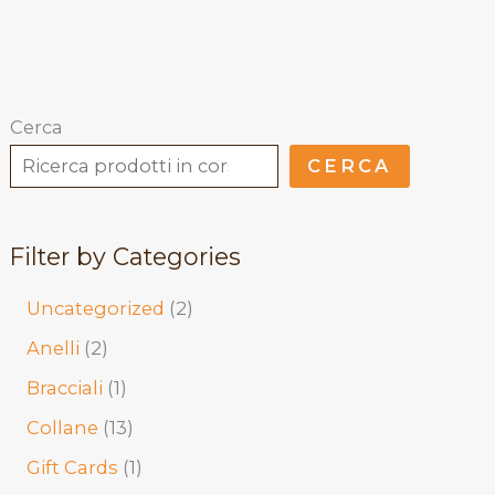
Cerca
CERCA
Filter by Categories
2
Uncategorized
2
p
2
Anelli
2
r
p
1
Bracciali
1
o
r
p
1
Collane
13
d
o
r
3
1
Gift Cards
1
o
d
o