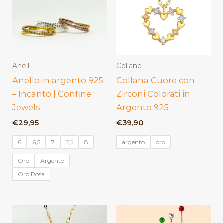
Anelli
Collane
Anello in argento 925
Collana Cuore con
– Incanto | Confine
Zirconi Colorati in
Jewels
Argento 925
€
29,95
€
39,90
6
6,5
7
7,5
8
argento
oro
Oro
Argento
Oro Rosa