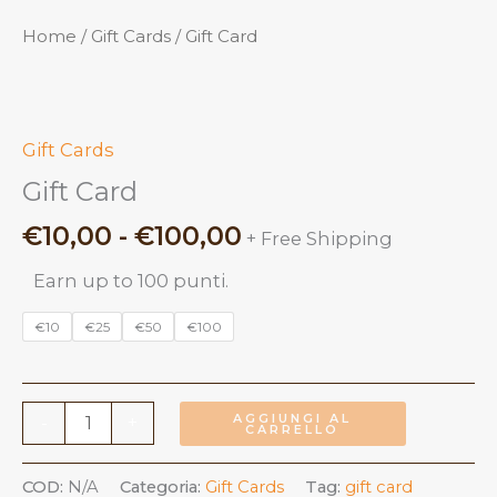
Home
/
Gift Cards
/ Gift Card
Gift Cards
Gift Card
Fascia
€
10,00
-
€
100,00
+ Free Shipping
di
Earn up to 100 punti.
prezzo:
da
€10
€25
€50
€100
€10,00
a
€100,00
Gift
AGGIUNGI AL
-
+
CARRELLO
Card
quantità
COD:
N/A
Categoria:
Gift Cards
Tag:
gift card