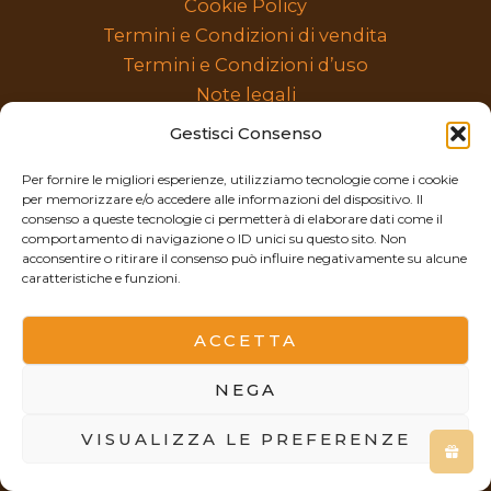
Cookie Policy
Termini e Condizioni di vendita
Termini e Condizioni d’uso
Note legali
categorie prodotti
Gestisci Consenso
Per fornire le migliori esperienze, utilizziamo tecnologie come i cookie
per memorizzare e/o accedere alle informazioni del dispositivo. Il
Seleziona
consenso a queste tecnologie ci permetterà di elaborare dati come il
una
comportamento di navigazione o ID unici su questo sito. Non
acconsentire o ritirare il consenso può influire negativamente su alcune
categoria
caratteristiche e funzioni.
ACCETTA
© 2026 Confine Jewels – Alessia Corrao – P.IVA
13081620018
NEGA
Tutti i diritti riservati
VISUALIZZA LE PREFERENZE